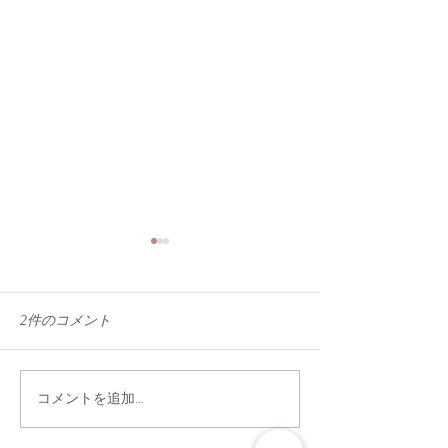
2件のコメント
無になる...
夕陽に包まれたくて
コメントを追加…