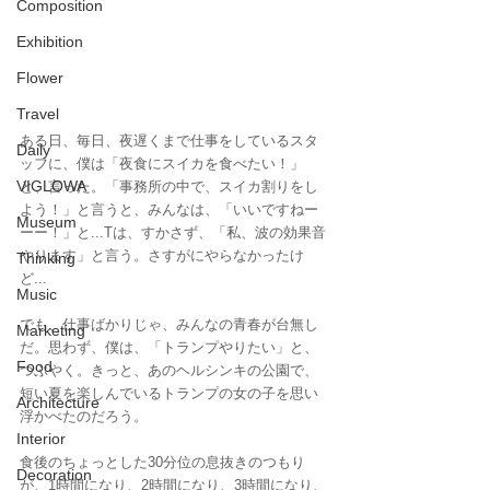
Composition
Exhibition
Flower
Travel
ある日、毎日、夜遅くまで仕事をしているスタ
Daily
ッフに、僕は「夜食にスイカを食べたい！」
VIGLOWA
と、言った。「事務所の中で、スイカ割りをし
よう！」と言うと、みんなは、「いいですねー
Museum
ーー！」と...Tは、すかさず、「私、波の効果音
やります」と言う。さすがにやらなかったけ
Thinking
ど...
Music
でも、仕事ばかりじゃ、みんなの青春が台無し
Marketing
だ。思わず、僕は、「トランプやりたい」と、
Food
つぶやく。きっと、あのヘルシンキの公園で、
短い夏を楽しんでいるトランプの女の子を思い
Architecture
浮かべたのだろう。
Interior
食後のちょっとした30分位の息抜きのつもり
Decoration
が、1時間になり、2時間になり、3時間になり、