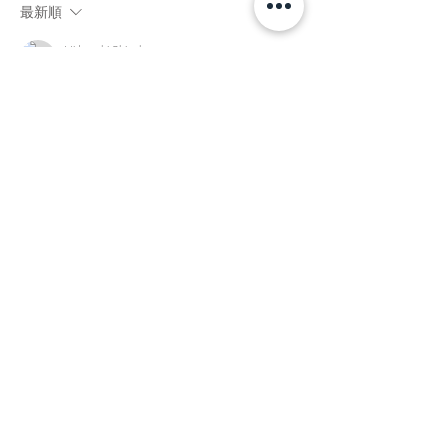
最新順
Hidetoshi Shinohara
2019年11月26日
＞fumixさま
秋は寂しいです。
暑いのは嫌いですが、真夏の太陽が燦々と照
っているの方が、
潔く好きなのかもしれません。
トランプは、何十年もやっていなかったよう
な気がします。
たまにやるといいですね。
本当は負けると悔しいですが、同じような駆
け引きのできない
スタッフとやると、なんだか自分を見ている
ようでおかしいです。
翌日、フル回転で仕事をしました。
投稿者:hide★ :
2008年8月27日 23:50
いいね！