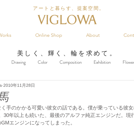
アートと暮らす、提案空間。
Works
Online Shop
About
Cont
美しく、輝く、輪を求めて。
Drawing
Color
Composition
Exhibition
Flowe
a
2010年11月28日
king
Music
Marketing
Food
Architecture
Inter
馬
なく手のかかる可愛い彼女の話である。僕が乗っている彼女
である。30年以上も続いた、最後のアルファ純正エンジンだ。現
のGMエンジンになってしまった。