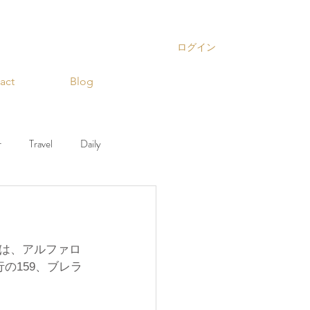
ログイン
act
Blog
r
Travel
Daily
ior
Decoration
は、アルファロ
行の159、ブレラ