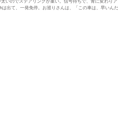
が太いのでステアリングが重い。信号待ちで、青に変わりア
m/hは出て、一発免停。お巡りさんは、「この車は、早いん