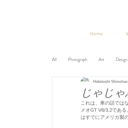
Home
All
Photograph
Art
Design
Hidetoshi Shinohar
VIGLOWA
Museum
Thin
じゃじゃ
これは、車の話では
メオGT V6/3.2
はすでにアメリカ製