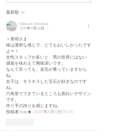
Year!
最新順
Hidetoshi Shinohara
2019年11月24日
＞香明さま
味は濃密な感じで、とてもおいしかったです
よ〜！
女性スタッフが多いと、男の世界にはない
感覚を味わえて興味深いです。
なんて言っても、金箔が乗っていますから
ね。
女子は、キラキラした宝石が好きなのです
ね。
六角形でできているところも面白いデザイン
です。
作り手の誇りを感じますね。
投稿者:hide★ :
2007年6月12日 10:30
いいね！