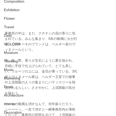
Composition
Exhibition
Flower
Travel
事務所の中は、まだ、クチナシの花の香りに包
Daily
まれている。みんな集まり、8本の蝋燭に火が灯
VIGLOWA
る。このケーキのブランドは、ベルギー産のヴ
ィタメールという。
Museum
味、色、艶、香りが宝石にように磨き抜かれ、
Thinking
丹精に手技で仕上げられていて、とても美し
Music
い。フルーツの上には、金箔が乗っている。3代
続くヴィタメール家は、ベルギー王室での催事
Marketing
や上流階級の人々の集まりにパティスリーを指
Food
名されるらしい。ささやかに、上流階級の気分
を味わう。
Architecture
Interior
ケーキの蝋燭を消すなんて、何年振りだろう。
ふーーーっ、一息で消すと一瞬事務所内が薄暗
Decoration
くなった。事務所の照明を点けて、上流階級の