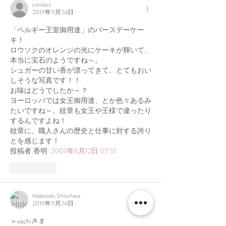
contact
2019年11月24日
「ベルギー王室御用達」のバースデーケー
キ！
ロウソクのオレンジの光にケーキが輝いて、
本当に宝石のようですね～。
シュガーの甘い香が漂ってきて、とてもおい
しそうな写真です！！
お味はどうでしたか～？
ヨーロッパでは女王御用達、とか色々あるみ
たいですね～。紋章も女王や王様で違ったり
するんですよね！
紋章に、職人さんの歴史と仕事に対する誇り
とを感じます！
投稿者:香明 :
2007年6月12日 07:51
いいね！
Hidetoshi Shinohara
2019年11月24日
＞yachiさま