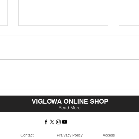
風の時代へのシフト
与え
VIGLOWA ONLINE SHOP
Read More
Contact
Praivacy Policy
Access