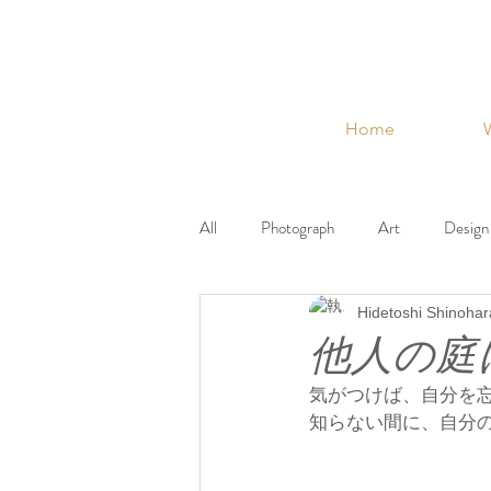
Home
All
Photograph
Art
Design
Hidetoshi Shinohar
VIGLOWA
Museum
Thin
他人の庭
気がつけば、自分を
知らない間に、自分