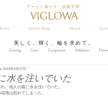
アートと暮らす、提案空間。
Works
Online Shop
About
Cont
美しく、輝く、輪を求めて。
Drawing
Color
Composition
Exhibition
Flowe
a
2023年4月27日
king
Music
Marketing
Food
Architecture
Inter
に水を注いでいた
忘れ、他人の庭に水を注いでいた。
の花壇は枯れてしまった。