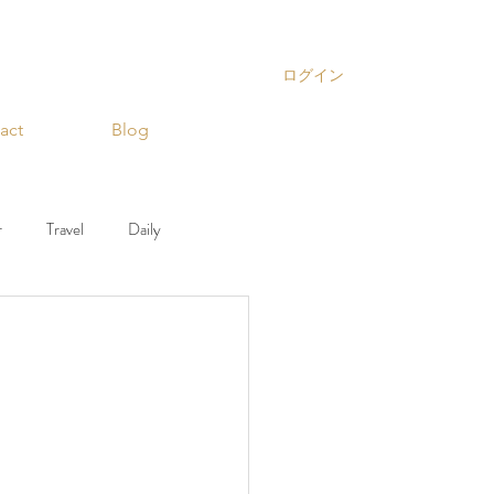
ログイン
act
Blog
r
Travel
Daily
ior
Decoration