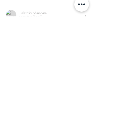
Hidetoshi Shinohara
2019年11月26日
＞uenchさま
三脚にカメラをしっかりと固定して、
シャッターを切り始めてると、三脚が地面か
ら浮いて、
手持ちで撮っている自分に気がつきました。
心のどこかで、ブレやノイズに餓えているの
でしょう。
表現がデジタル化が進めば進むほど、僕はノ
イズがほしくなります。
つるっとしたものより、温もりがほしいので
しょう。
見た瞬間に感情をつき動かす、そんなグラフ
ィックが
僕のテーマです。
投稿者:hide★ :
2008年9月17日 22:58
いいね！