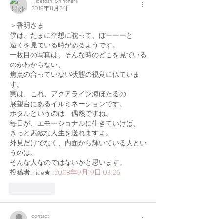
Hidetoshi Shinohara
2019年11月26日
＞香明さま
僕は、たまに空想に耽って、ぼーーーと
遠くを見ている時があるようです。
一枚目の写真は、そんな時のどこを見ている
のかわからない、
焦点の合っていない状態の視覚に似ていま
す。
実は、これ、アクアライン海ほたるの
展望台にあるイルミネーションです。
ホタルというのは、偶然ですね。
毎日が、エモーショナルに生きていけば、
きっと素敵な人生を送れますよ。
外見だけでなく、内面から輝いている人とい
うのは、
そんな人なのではないかと思います。
投稿者:hide★ :
2008年9月19日 03:26
いいね！
contact