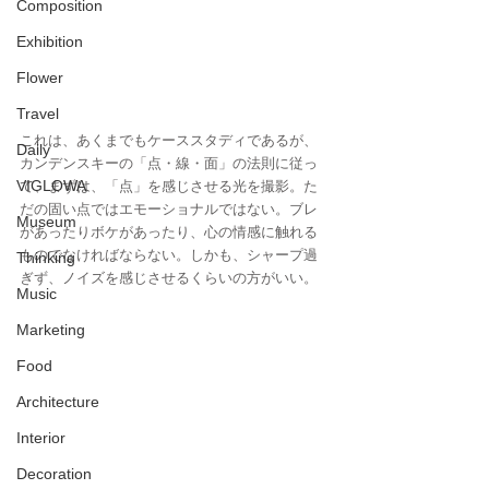
Composition
Exhibition
Flower
Travel
これは、あくまでもケーススタディであるが、
Daily
カンデンスキーの「点・線・面」の法則に従っ
VIGLOWA
て、まずは、「点」を感じさせる光を撮影。た
だの固い点ではエモーショナルではない。ブレ
Museum
があったりボケがあったり、心の情感に触れる
ものでなければならない。しかも、シャープ過
Thinking
ぎず、ノイズを感じさせるくらいの方がいい。
Music
Marketing
Food
Architecture
Interior
Decoration