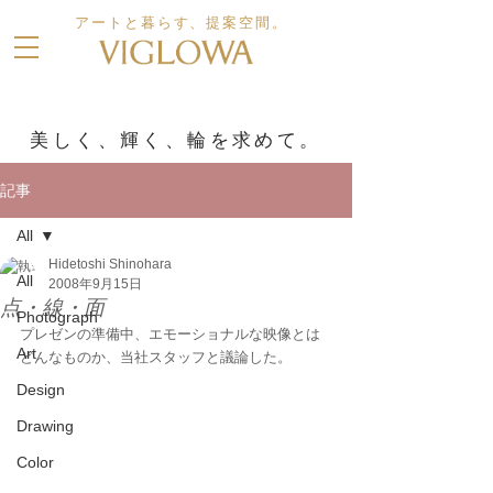
アートと暮らす、提案空間。
美しく、輝く、輪を求めて。
記事
All
Hidetoshi Shinohara
All
2008年9月15日
点・線・面
Photograph
プレゼンの準備中、エモーショナルな映像とは
Art
どんなものか、当社スタッフと議論した。
Design
Drawing
Color