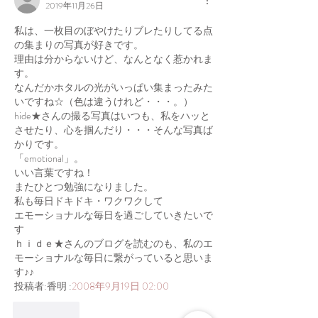
2019年11月26日
私は、一枚目のぼやけたりブレたりしてる点
の集まりの写真が好きです。
理由は分からないけど、なんとなく惹かれま
す。
なんだかホタルの光がいっぱい集まったみた
いですね☆（色は違うけれど・・・。）
hide★さんの撮る写真はいつも、私をハッと
させたり、心を掴んだり・・・そんな写真ば
かりです。
「emotional」。
いい言葉ですね！
またひとつ勉強になりました。
私も毎日ドキドキ・ワクワクして
エモーショナルな毎日を過ごしていきたいで
す
ｈｉｄｅ★さんのブログを読むのも、私のエ
モーショナルな毎日に繋がっていると思いま
す♪♪
投稿者:香明 :
2008年9月19日 02:00
いいね！