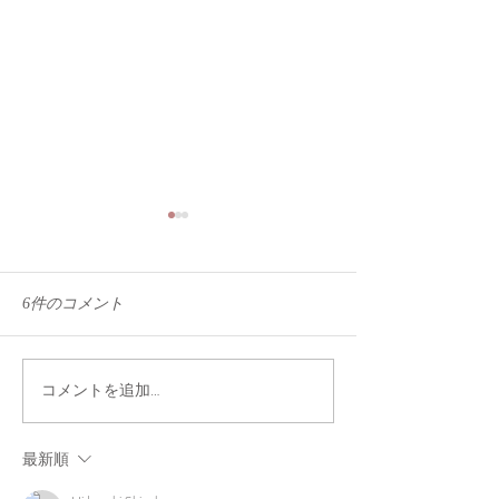
6件のコメント
無になる...
夕陽に包まれたくて
コメントを追加…
最新順