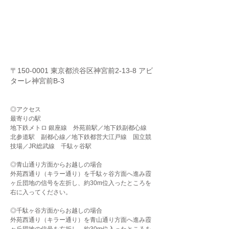
〒150-0001 東京都渋谷区神宮前2-13-8 アビ
ターレ神宮前B-3
◎アクセス
最寄りの駅
地下鉄メトロ 銀座線 外苑前駅／地下鉄副都心線
北参道駅 副都心線／地下鉄都営大江戸線 国立競
技場／JR総武線 千駄ヶ谷駅
◎青山通り方面からお越しの場合
外苑西通り（キラー通り）を千駄ヶ谷方面へ進み霞
ヶ丘団地の信号を左折し、約30m位入ったところを
右に入ってください。
◎千駄ヶ谷方面からお越しの場合
外苑西通り（キラー通り）を青山通り方面へ進み霞