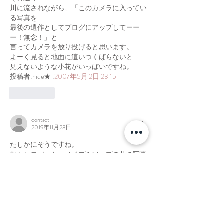
川に流されながら、「このカメラに入ってい
る写真を
最後の遺作としてブログにアップしてーー
ー！無念！」と
言ってカメラを放り投げると思います。
よーく見ると地面に這いつくばらないと
見えないような小花がいっぱいですね。
投稿者:hide★ :
2007年5月 2日 23:15
いいね！
contact
2019年11月23日
たしかにそうですね。
むかしロバート・メイプルソープの花の写真
を観たとき、
かなりの衝撃を受けたのを思い出しました。
ただの普通の花を、強烈なまでに妖艶に焼き
付けてしまう。
脳の美しいと感じるところを遥かに通り越し
て、