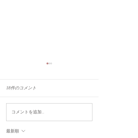
18件のコメント
キリコに触発されて
コメントを追加…
ブランクーシ 
る
最新順