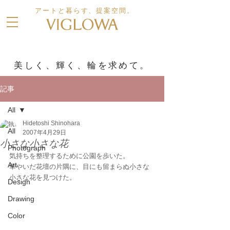
アートと暮らす、提案空間。
美しく、輝く、輪を求めて。
記事
All
Hidetoshi Shinohara
All
2007年4月29日
小さな小さな花
Photograph
気持ちを整理するために公園を歩いた。
Art
華やいだ花壇の片隅に、目にも留まらぬ小さな
小さな花を見つけた。
Design
Drawing
Color