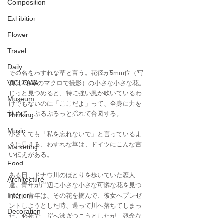
Composition
Exhibition
Flower
Travel
Daily
その名をわすれな草と言う。花径が5mm位（写
VIGLOWA
真は2倍率のマクロで撮影）の小さな小さな花。
じっと見つめると、特に強い風が吹いているわ
Museum
けでもないのに「ここだよ」って、全身に力を
込めて、ぷるぷるっと揺れて合図する。
Thinking
Music
小さくても「私を忘れないで」と言っているよ
うに見える、わすれな草は、ドイツにこんな言
Marketing
い伝えがある。
Food
ある日、ドナウ川のほとりを歩いていた恋人
Architecture
達。青年が岸辺に小さな小さな可憐な花を見つ
Interior
けた。青年は、その花を摘んで、彼女へプレゼ
ントしようとした時、過って川へ落ちてしまっ
Decoration
た。必死で、岸へ泳ぎつこうとしたが、残念な