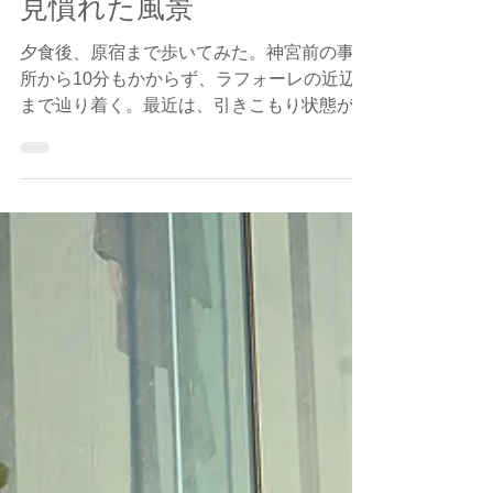
Hidetoshi Shinohara
2020年11月16日
見慣れた風景
夕食後、原宿まで歩いてみた。神宮前の事務
所から10分もかからず、ラフォーレの近辺
まで辿り着く。最近は、引きこもり状態が続
いて少々運動不足気味。今年に入ってから、
ジムも解約してしまったので、すっかり筋力
が落ちてしまった。 世の中は、コロナで暗
いムードだけど、僕は全然平気である...