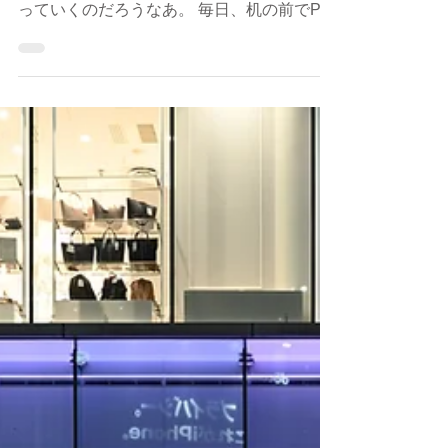
Hidetoshi Shinohara
2020年12月1日
夕陽に包まれたくて...
今日から、12月に入った。 毎年のことでは
あるが、この一ヶ月はあっという間に過ぎ去
っていくのだろうなあ。 毎日、机の前でPC
に向かって仕事していると、ふっと海が見た
くなってきた。 何故だか分からないが、バ
ッグにカメラを詰め込み江ノ島へ向かってい
た。...