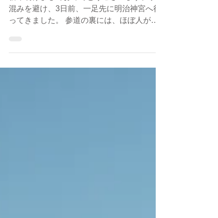
Year!
新年明けましておめでとうございます。 人
混みを避け、3日前、一足先に明治神宮へ行
ってきました。 参道の裏には、ほぼ人がい
なくて、静かな森を歩いていると、ここ数年
のことをいろいろと思い出しました。それは
何をやっても空回りばかりの数年でした。そ
の中でも、2020年はコロナ禍のな...