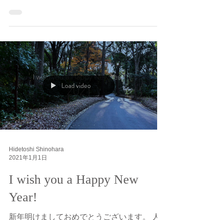
体調を崩してしまった。感染する1年前か
ら、体調不良で病院へ通院して続けて2年が
経ったけれど、一向に改善する気配がない。
ある人に相談したところ、「漢方がいいので
は？」と言われ、青山にある漢方のサロンへ
行ってみた。月一回漢方を調合してもら...
Load video
Hidetoshi Shinohara
2021年1月1日
I wish you a Happy New