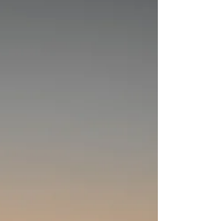
今週も江ノ島へと向かった。 前回の反省か
ら、前の日から予定を入れ、午前中に出発し
た。 平日のお昼頃に江ノ島に着いたけど、
観光客も少なく長閑だった。...