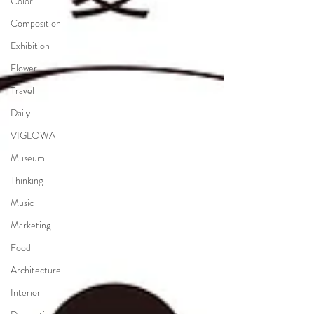
Color
Composition
Exhibition
Flower
Travel
Daily
VIGLOWA
Museum
Thinking
Music
Marketing
Food
Architecture
Interior