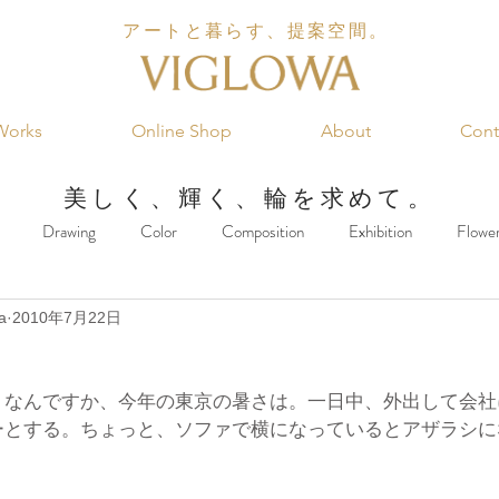
アートと暮らす、提案空間。
Works
Online Shop
About
Cont
美しく、輝く、輪を求めて。
Drawing
Color
Composition
Exhibition
Flowe
a
2010年7月22日
king
Music
Marketing
Food
Architecture
Inter
！なんですか、今年の東京の暑さは。一日中、外出して会社
ーとする。ちょっと、ソファで横になっているとアザラシに