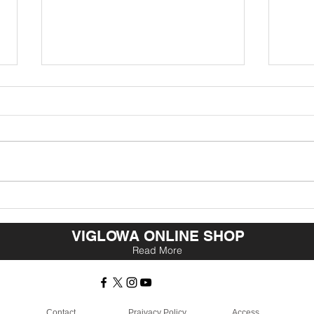
Cool Strutting
I wis
VIGLOWA ONLINE SHOP
Read More
Contact
Praivacy Policy
Access