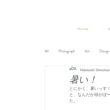
Home
All
Photograph
Art
Design
Hidetoshi Shinohar
VIGLOWA
Museum
Thin
暑い！
とにかく、暑いっす
と、なんだか頭がぼ
た。